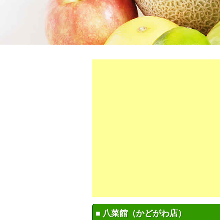
■ 八菜館（かどがわ店）