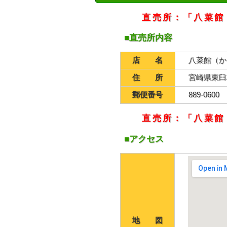
直売所：「八菜館
■直売所内容
店 名
八菜館（か
住 所
宮崎県東臼
郵便番号
889-0600
直売所：「八菜館
■アクセス
地 図