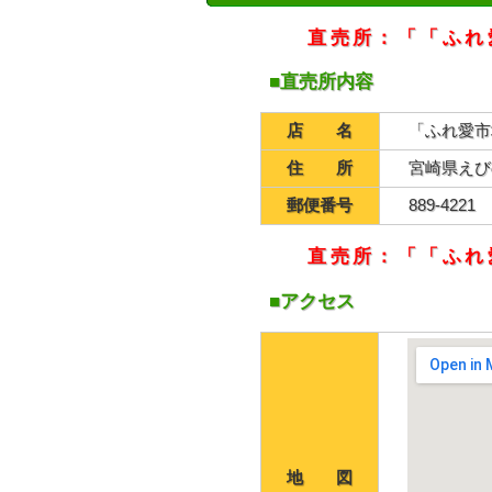
直売所：「「ふれ
■直売所内容
店 名
「ふれ愛市
住 所
宮崎県えび
郵便番号
889-4221
直売所：「「ふれ
■アクセス
地 図