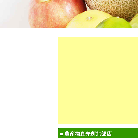
■ 農産物直売所北部店