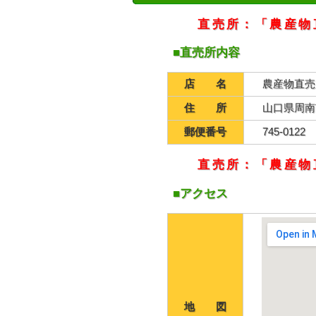
直売所：「農産物
■直売所内容
店 名
農産物直売
住 所
山口県周南市
郵便番号
745-0122
直売所：「農産物
■アクセス
地 図