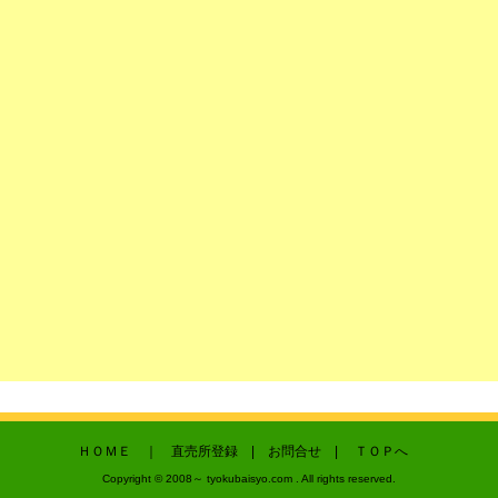
ＨＯＭＥ
｜
直売所登録
|
お問合せ
|
ＴＯＰへ
Copyright © 2008～ tyokubaisyo.com . All rights reserved.