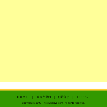
ＨＯＭＥ
｜
直売所登録
|
お問合せ
|
ＴＯＰへ
Copyright © 2008～ tyokubaisyo.com . All rights reserved.