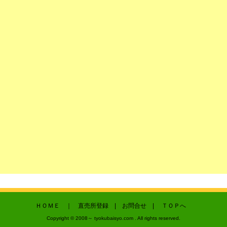
ＨＯＭＥ
｜
直売所登録
|
お問合せ
|
ＴＯＰへ
Copyright © 2008～ tyokubaisyo.com . All rights reserved.