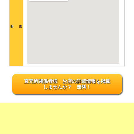
地 図
直売所関係者様 お店の詳細情報を掲載
しませんか？ 無料！