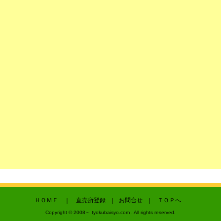
ＨＯＭＥ
｜
直売所登録
|
お問合せ
|
ＴＯＰへ
Copyright © 2008～ tyokubaisyo.com . All rights reserved.