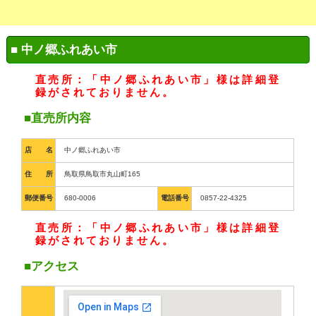
■ 中ノ郷ふれあい市
直売所：「中ノ郷ふれあい市」様は詳細登
録がされておりません。
■直売所内容
店 名
中ノ郷ふれあい市
住 所
鳥取県鳥取市丸山町165
郵便番号
680-0006
電話番号
0857-22-4325
直売所：「中ノ郷ふれあい市」様は詳細登
録がされておりません。
■アクセス