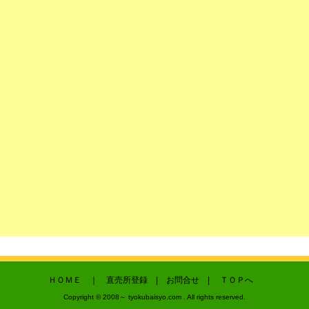
ＨＯＭＥ
｜
直売所登録
|
お問合せ
|
ＴＯＰへ
Copyright © 2008～ tyokubaisyo.com . All rights reserved.