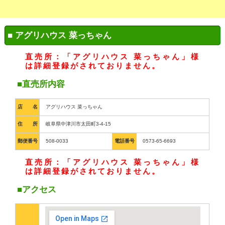
■ アグリハウス 菜っちゃん
直売所：「アグリハウス 菜っちゃん」様
は詳細登録がされておりません。
■直売所内容
店 名
アグリハウス 菜っちゃん
住 所
岐阜県中津川市太田町3-4-15
郵便番号
508-0033
電話番号
0573-65-6693
直売所：「アグリハウス 菜っちゃん」様
は詳細登録がされておりません。
■アクセス