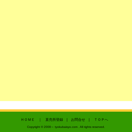
ＨＯＭＥ
｜
直売所登録
|
お問合せ
|
ＴＯＰへ
Copyright © 2008～ tyokubaisyo.com . All rights reserved.