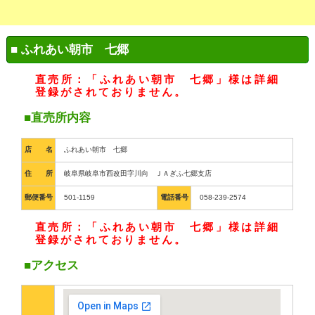
■ ふれあい朝市 七郷
直売所：「ふれあい朝市 七郷」様は詳細
登録がされておりません。
■直売所内容
店 名
ふれあい朝市 七郷
住 所
岐阜県岐阜市西改田字川向 ＪＡぎふ七郷支店
郵便番号
501-1159
電話番号
058-239-2574
直売所：「ふれあい朝市 七郷」様は詳細
登録がされておりません。
■アクセス