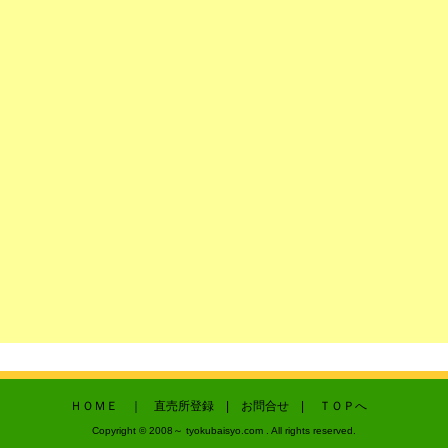
ＨＯＭＥ
｜
直売所登録
|
お問合せ
|
ＴＯＰへ
Copyright © 2008～ tyokubaisyo.com . All rights reserved.