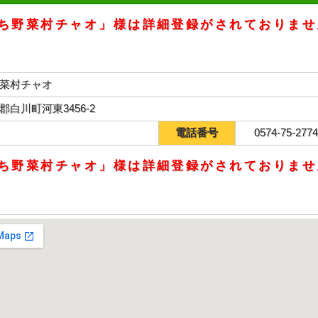
ち野菜村チャオ」様は詳細登録がされておりませ
菜村チャオ
白川町河東3456-2
電話番号
0574-75-277
ち野菜村チャオ」様は詳細登録がされておりませ