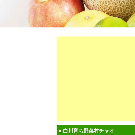
■ 白川育ち野菜村チャオ