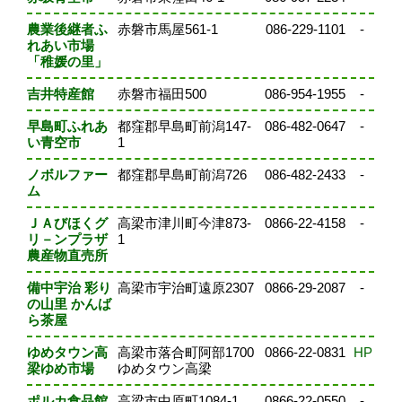
農業後継者ふ
赤磐市馬屋561-1
086-229-1101
-
れあい市場
「稚媛の里」
吉井特産館
赤磐市福田500
086-954-1955
-
早島町ふれあ
都窪郡早島町前潟147-
086-482-0647
-
い青空市
1
ノボルファー
都窪郡早島町前潟726
086-482-2433
-
ム
ＪＡびほくグ
高梁市津川町今津873-
0866-22-4158
-
リ－ンプラザ
1
農産物直売所
備中宇治 彩り
高梁市宇治町遠原2307
0866-29-2087
-
の山里 かんば
ら茶屋
ゆめタウン高
高梁市落合町阿部1700
0866-22-0831
HP
梁ゆめ市場
ゆめタウン高梁
ポルカ食品館
高梁市中原町1084-1
0866-22-0550
-