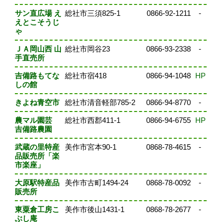
サン直広場 え
総社市三須825-1
0866-92-1211
-
えとこそうじ
ゃ
ＪＡ岡山西 山
総社市岡谷23
0866-93-2338
-
手直売所
吉備路もてな
総社市宿418
0866-94-1048
HP
しの館
きよね青空市
総社市清音軽部785-2
0866-94-8770
-
農マル園芸
総社市西郡411-1
0866-94-6755
HP
吉備路農園
武蔵の里特産
美作市宮本90-1
0868-78-4615
-
品販売所「楽
市楽座」
大原駅特産品
美作市古町1494-24
0868-78-0092
-
販売所
東粟倉工房こ
美作市後山1431-1
0868-78-2677
-
ぶし庵