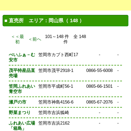
■ 直売所 エリア：岡山県（ 148 ）
＜＜最
101～148 件 全 148
＜前へ
初
件
べいふぁ－む
笠岡市カブト西町17
-
-
安市
茂平特産品直
笠岡市茂平2918-1
0866-55-6008
-
売場
笠岡ふれあい
笠岡市平成町56-1
0865-66-1501
-
青空市
瀬戸の市
笠岡市神島4156-6
0865-67-2076
-
野菜まつり
笠岡市吉浜狐崎
-
-
ふれあい広場
笠岡市吉浜2162
-
-
「箱島」