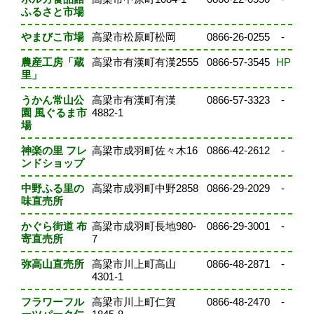
ふるさと市場
やまびこ市場
高梁市松原町松岡
0866-26-0255
-
農産工房「蔵
高梁市有漢町有漢2555
0866-57-3545
HP
里」
うかん常山公
高梁市有漢町有漢
0866-57-3323
-
園 風ぐるま市
4882-1
場
神楽の里 フレ
高梁市成羽町佐々木16
0866-42-2612
-
ンドショップ
中野ふる里の
高梁市成羽町中野2858
0866-29-2029
-
味直売所
かぐら街道 布
高梁市成羽町長地980-
0866-29-3001
-
寄直売所
7
弥高山直売所
高梁市川上町高山
0866-48-2871
-
4301-1
フラワーフル
高梁市川上町仁賀
0866-48-2470
-