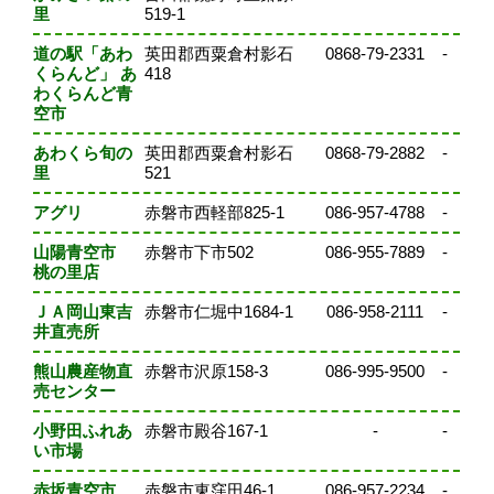
里
519-1
道の駅「あわ
英田郡西粟倉村影石
0868-79-2331
-
くらんど」 あ
418
わくらんど青
空市
あわくら旬の
英田郡西粟倉村影石
0868-79-2882
-
里
521
アグリ
赤磐市西軽部825-1
086-957-4788
-
山陽青空市
赤磐市下市502
086-955-7889
-
桃の里店
ＪＡ岡山東吉
赤磐市仁堀中1684-1
086-958-2111
-
井直売所
熊山農産物直
赤磐市沢原158-3
086-995-9500
-
売センター
小野田ふれあ
赤磐市殿谷167-1
-
-
い市場
赤坂青空市
赤磐市東窪田46-1
086-957-2234
-