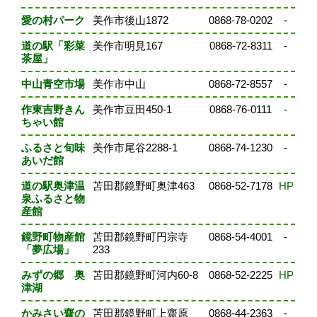
愛の村パーク
美作市後山1872
0868-78-0202
-
道の駅「彩菜
美作市明見167
0868-72-8311
-
茶屋」
中山青空市場
美作市中山
0868-72-8557
-
作東吉野きん
美作市豆田450-1
0868-76-0111
-
ちゃい館
ふるさと旬味
美作市尾谷2288-1
0868-74-1230
-
あいだ館
道の駅奥津温
苫田郡鏡野町奥津463
0868-52-7178
HP
泉ふるさと物
産館
鏡野町物産館
苫田郡鏡野町円宗寺
0868-54-4001
-
「夢広場」
233
みずの郷 奥
苫田郡鏡野町河内60-8
0868-52-2225
HP
津湖
かみさい齋の
苫田郡鏡野町上齋原
0868-44-2363
-