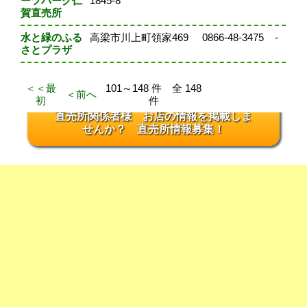
ーツパーク仁
1845-8
賀直売所
水と緑のふる
高梁市川上町領家469
0866-48-3475
-
さとプラザ
＜＜最
101～148 件 全 148
＜前へ
初
件
直売所関係者様 お店の情報を掲載しま
せんか？ 直売所情報募集！