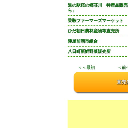
道の駅桜の郷荘川 特産品販売
ら」
乗鞍ファーマーズマーケット
ひだ朝日農林産物等直売所
陣屋前朝市組合
八日町新鮮野菜販売所
＜＜最初
＜前
直売