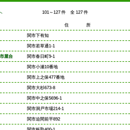
へ
101～127 件 全 127 件
住 所
関市下有知
関市若草通1-1
市屋台
関市春日町9-1
関市小瀬10番地
関市上之保477番地
関市大杉673-8
関市中之保5696-1
関市洞戸市場214-1
関市迫間前平892
関市板取400-1