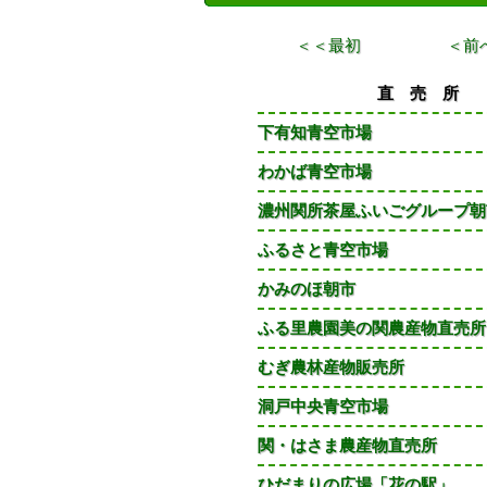
＜＜最初
＜前
直 売 所
下有知青空市場
わかば青空市場
濃州関所茶屋ふいごグループ朝
ふるさと青空市場
かみのほ朝市
ふる里農園美の関農産物直売所
むぎ農林産物販売所
洞戸中央青空市場
関・はさま農産物直売所
ひだまりの広場「花の駅」