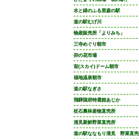
水と緑のふる里森の駅
道の駅むげ川
物産販売所「よりみち」
三寺めぐり朝市
卯の花市場
宙(スカイ)ドーム朝市
福地温泉朝市
道の駅なぎさ
飛騨国府特選館あじか
杖石農林産物直売所
清見新鮮野菜直売所
道の駅ななもり清見 野菜直売