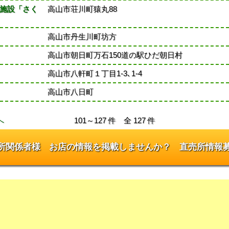
施設「さく
高山市荘川町猿丸88
高山市丹生川町坊方
高山市朝日町万石150道の駅ひだ朝日村
高山市八軒町１丁目1-3､1-4
高山市八日町
へ
101～127 件 全 127 件
所関係者様 お店の情報を掲載しませんか？ 直売所情報