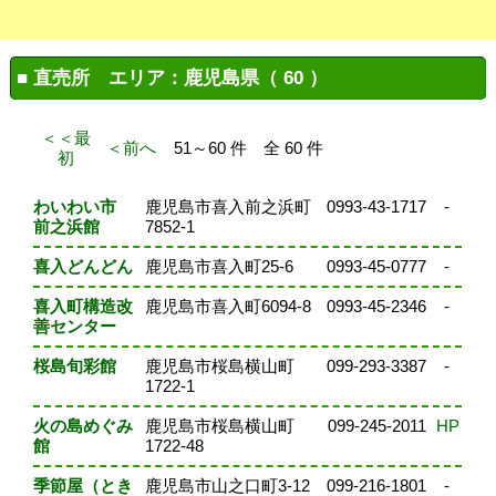
■ 直売所 エリア：鹿児島県（ 60 ）
＜＜最
＜前へ
51～60 件 全 60 件
初
わいわい市
鹿児島市喜入前之浜町
0993-43-1717
-
前之浜館
7852-1
喜入どんどん
鹿児島市喜入町25-6
0993-45-0777
-
喜入町構造改
鹿児島市喜入町6094-8
0993-45-2346
-
善センター
桜島旬彩館
鹿児島市桜島横山町
099-293-3387
-
1722-1
火の島めぐみ
鹿児島市桜島横山町
099-245-2011
HP
館
1722-48
季節屋（とき
鹿児島市山之口町3-12
099-216-1801
-