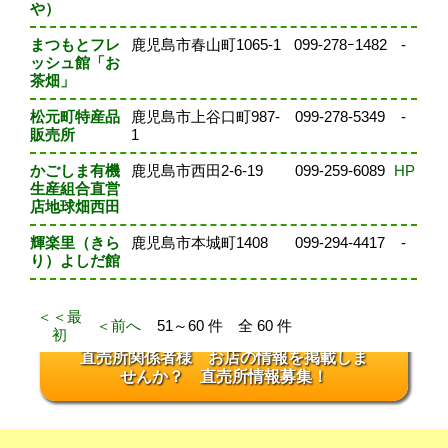
や）
まつもとフレ
鹿児島市春山町1065-1
099-278ｰ1482
-
ッシュ館「お
茶畑」
松元町特産品
鹿児島市上谷口町987-
099-278-5349
-
販売所
1
かごしま有機
鹿児島市西田2-6-19
099-259-6089
HP
生産組合直営
店地球畑西田
輝楽里（きら
鹿児島市本城町1408
099-294-4417
-
り）よしだ館
＜＜最
＜前へ
51～60 件 全 60 件
初
直売所関係者様 お店の情報を掲載しま
せんか？ 直売所情報募集！