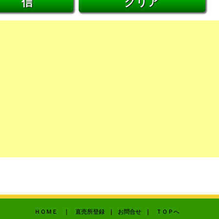
ＨＯＭＥ
｜ 直売所登録 |
お問合せ
|
ＴＯＰへ