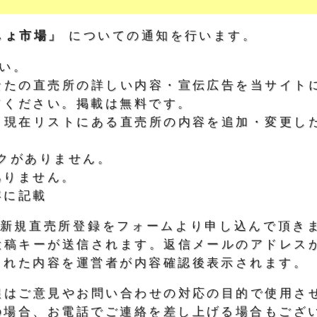
しょ市場」
についての通知を行います。
い。
なたの直売所の詳しい内容・宣伝広告を当サイト
てください。掲載は無料です。
：現在リストにある直売所の内容を追加・変更し
クがありません。
ありません。
容に記載
)、新規直売所登録をフォームより申し込んで頂き
投稿キーが送信されます。返信メールのアドレス
された内容を運営者が内容確認後表示されます。
報はご意見やお問い合わせの対応の目的で使用さ
の場合、お電話でご連絡を差し上げる場合もござ