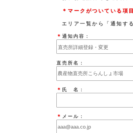
＊マークがついている項
エリア一覧から「通知す
＊
通知内容：
直売所名：
＊
氏 名：
＊
メール：