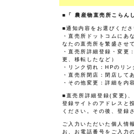
■「 農産物直売所こらん
■通知内容をお選びくださ
・直売所ドットコムにあ
なたの直売所を繁盛させ
・直売所詳細登録・変更
更、移転したなど）
・リンク切れ：HPのリン
・直売所閉店：閉店して
・その他変更：詳細を内
■直売所詳細登録(変更
登録サイトのアドレスと
ください。その後、登録
ご入力いただいた個人情
お、お電話番号をご入力