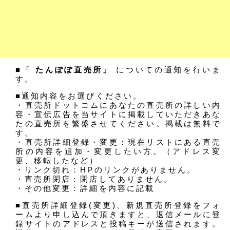
■「 たんぽぽ直売所」
についての通知を行いま
す。
■通知内容をお選びください。
・直売所ドットコムにあなたの直売所の詳しい内
容・宣伝広告を当サイトに掲載していただきあな
たの直売所を繁盛させてください。掲載は無料で
す。
・直売所詳細登録・変更：現在リストにある直売
所の内容を追加・変更したい方。（アドレス変
更、移転したなど）
・リンク切れ：HPのリンクがありません。
・直売所閉店：閉店してありません。
・その他変更：詳細を内容に記載
■直売所詳細登録(変更)、新規直売所登録をフォ
ームより申し込んで頂きますと、返信メールに登
録サイトのアドレスと投稿キーが送信されます。