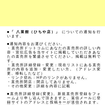
■「 八菜館（ひちや店）」
についての通知を行
います。
■通知内容をお選びください。
・直売所ドットコムにあなたの直売所の詳しい内
容・宣伝広告を当サイトに掲載していただきあな
たの直売所を繁盛させてください。掲載は無料で
す。
・直売所詳細登録・変更：現在リストにある直売
所の内容を追加・変更したい方。（アドレス変
更、移転したなど）
・リンク切れ：HPのリンクがありません。
・直売所閉店：閉店してありません。
・その他変更：詳細を内容に記載
■直売所詳細登録(変更)、新規直売所登録をフォ
ームより申し込んで頂きますと、返信メールに登
録サイトのアドレスと投稿キーが送信されます。