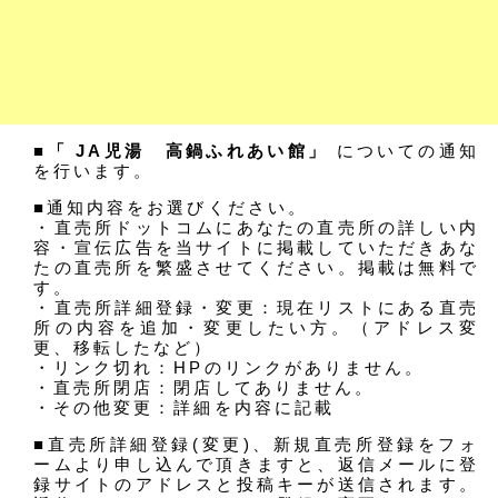
■「 JA児湯 高鍋ふれあい館」
についての通知
を行います。
■通知内容をお選びください。
・直売所ドットコムにあなたの直売所の詳しい内
容・宣伝広告を当サイトに掲載していただきあな
たの直売所を繁盛させてください。掲載は無料で
す。
・直売所詳細登録・変更：現在リストにある直売
所の内容を追加・変更したい方。（アドレス変
更、移転したなど）
・リンク切れ：HPのリンクがありません。
・直売所閉店：閉店してありません。
・その他変更：詳細を内容に記載
■直売所詳細登録(変更)、新規直売所登録をフォ
ームより申し込んで頂きますと、返信メールに登
録サイトのアドレスと投稿キーが送信されます。