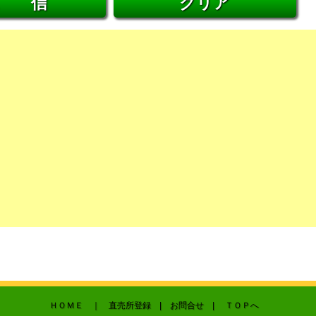
ＨＯＭＥ
｜ 直売所登録 |
お問合せ
|
ＴＯＰへ