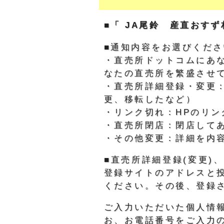
■「 JA尾鈴 産直おす
■通知内容をお選びくださ
・直売所ドットコムにあ
なたの直売所を繁盛させ
・直売所詳細登録・変更
更、移転したなど）
・リンク切れ：HPのリン
・直売所閉店：閉店して
・その他変更：詳細を内
■直売所詳細登録(変更
登録サイトのアドレスと
ください。その後、登録
ご入力いただいた個人情
お、お電話番号をご入力