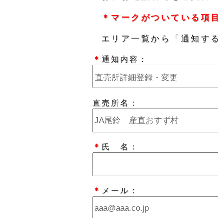
＊マークがついている項
エリア一覧から「通知す
＊
通知内容：
直売所名：
＊
氏 名：
＊
メール：