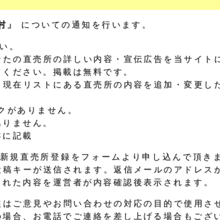
ず村」
についての通知を行います。
い。
なたの直売所の詳しい内容・宣伝広告を当サイト
てください。掲載は無料です。
：現在リストにある直売所の内容を追加・変更し
クがありません。
ありません。
容に記載
)、新規直売所登録をフォームより申し込んで頂き
投稿キーが送信されます。返信メールのアドレス
された内容を運営者が内容確認後表示されます。
報はご意見やお問い合わせの対応の目的で使用さ
の場合、お電話でご連絡を差し上げる場合もござ