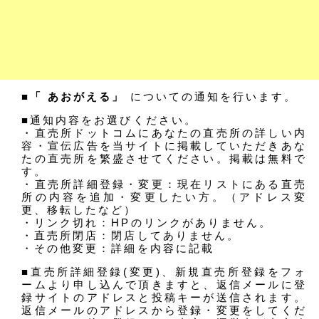
■「 あおがえる」
についての通知を行います。
■通知内容をお選びください。
・直売所ドットコムにあなたの直売所の詳しい内
容・宣伝広告を当サイトに掲載していただきあな
たの直売所を繁盛させてください。掲載は無料で
す。
・直売所詳細登録・変更：現在リストにある直売
所の内容を追加・変更したい方。（アドレス変
更、移転したなど）
・リンク切れ：HPのリンクがありません。
・直売所閉店：閉店してありません。
・その他変更：詳細を内容に記載
■直売所詳細登録(変更)、新規直売所登録をフォ
ームより申し込んで頂きますと、返信メールに登
録サイトのアドレスと投稿キーが送信されます。
返信メールのアドレスから登録・変更をしてくだ