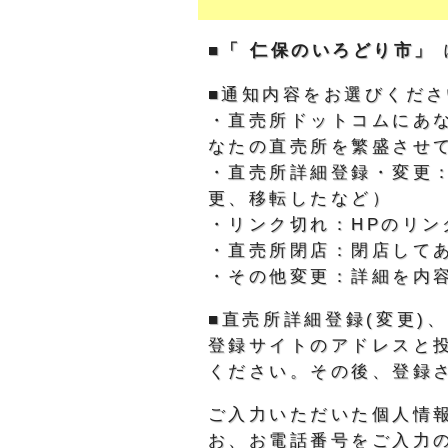
■「 仁保のいろどり市」
■通知内容をお選びくださ
・直売所ドットコムにあ
なたの直売所を繁盛させ
・直売所詳細登録・変更
更、移転したなど）
・リンク切れ：HPのリン
・直売所閉店：閉店して
・その他変更：詳細を内
■直売所詳細登録(変更
登録サイトのアドレスと
ください。その後、登録
ご入力いただいた個人情
お、お電話番号をご入力