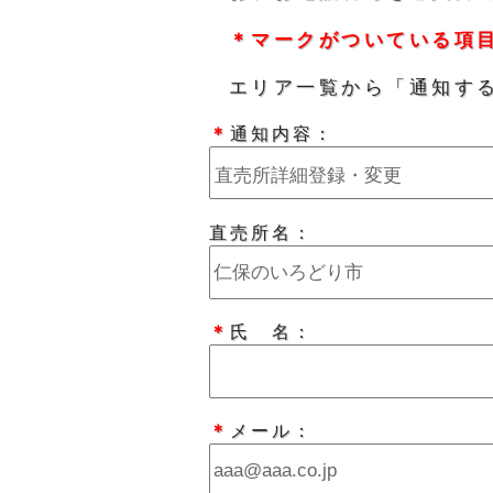
＊マークがついている項
エリア一覧から「通知す
＊
通知内容：
直売所名：
＊
氏 名：
＊
メール：