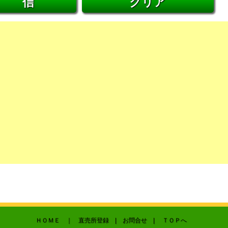
ＨＯＭＥ
｜ 直売所登録 |
お問合せ
|
ＴＯＰへ