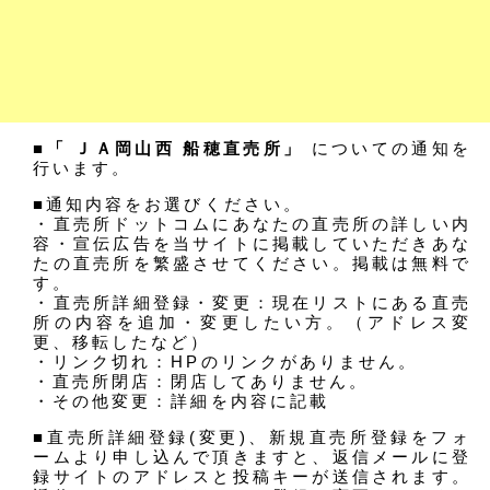
■「 ＪＡ岡山西 船穂直売所」
についての通知を
行います。
■通知内容をお選びください。
・直売所ドットコムにあなたの直売所の詳しい内
容・宣伝広告を当サイトに掲載していただきあな
たの直売所を繁盛させてください。掲載は無料で
す。
・直売所詳細登録・変更：現在リストにある直売
所の内容を追加・変更したい方。（アドレス変
更、移転したなど）
・リンク切れ：HPのリンクがありません。
・直売所閉店：閉店してありません。
・その他変更：詳細を内容に記載
■直売所詳細登録(変更)、新規直売所登録をフォ
ームより申し込んで頂きますと、返信メールに登
録サイトのアドレスと投稿キーが送信されます。