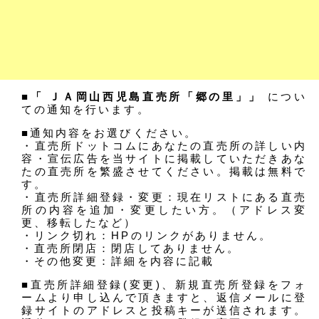
■「 ＪＡ岡山西児島直売所「郷の里」」
につい
ての通知を行います。
■通知内容をお選びください。
・直売所ドットコムにあなたの直売所の詳しい内
容・宣伝広告を当サイトに掲載していただきあな
たの直売所を繁盛させてください。掲載は無料で
す。
・直売所詳細登録・変更：現在リストにある直売
所の内容を追加・変更したい方。（アドレス変
更、移転したなど）
・リンク切れ：HPのリンクがありません。
・直売所閉店：閉店してありません。
・その他変更：詳細を内容に記載
■直売所詳細登録(変更)、新規直売所登録をフォ
ームより申し込んで頂きますと、返信メールに登
録サイトのアドレスと投稿キーが送信されます。