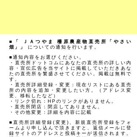
■「 ＪＡつやま 柵原農産物直売所「やさい
畑」」
についての通知を行います。
■通知内容をお選びください。
・直売所ドットコムにあなたの直売所の詳しい内
容・宣伝広告を当サイトに掲載していただきあな
たの直売所を繁盛させてください。掲載は無料で
す。
・直売所詳細登録・変更：現在リストにある直売
所の内容を追加・変更したい方。（アドレス変
更、移転したなど）
・リンク切れ：HPのリンクがありません。
・直売所閉店：閉店してありません。
・その他変更：詳細を内容に記載
■直売所詳細登録(変更)、新規直売所登録をフォ
ームより申し込んで頂きますと、返信メールに登
録サイトのアドレスと投稿キーが送信されます。