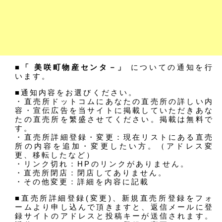
■「 美咲町物産センタ－」
についての通知を行
います。
■通知内容をお選びください。
・直売所ドットコムにあなたの直売所の詳しい内
容・宣伝広告を当サイトに掲載していただきあな
たの直売所を繁盛させてください。掲載は無料で
す。
・直売所詳細登録・変更：現在リストにある直売
所の内容を追加・変更したい方。（アドレス変
更、移転したなど）
・リンク切れ：HPのリンクがありません。
・直売所閉店：閉店してありません。
・その他変更：詳細を内容に記載
■直売所詳細登録(変更)、新規直売所登録をフォ
ームより申し込んで頂きますと、返信メールに登
録サイトのアドレスと投稿キーが送信されます。