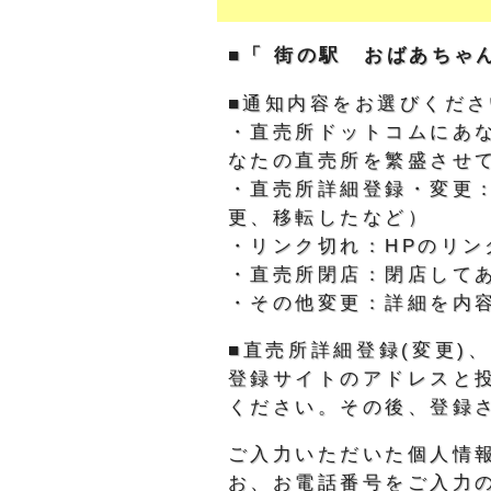
■「 街の駅 おばあちゃ
■通知内容をお選びくださ
・直売所ドットコムにあ
なたの直売所を繁盛させ
・直売所詳細登録・変更
更、移転したなど）
・リンク切れ：HPのリン
・直売所閉店：閉店して
・その他変更：詳細を内
■直売所詳細登録(変更
登録サイトのアドレスと
ください。その後、登録
ご入力いただいた個人情
お、お電話番号をご入力