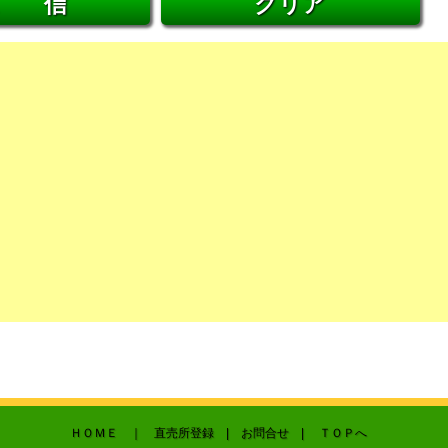
ＨＯＭＥ
｜ 直売所登録 |
お問合せ
|
ＴＯＰへ