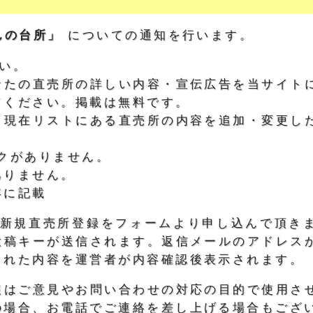
んの台所」
についての通知を行います。
い。
なたの直売所の詳しい内容・宣伝広告を当サイト
てください。掲載は無料です。
：現在リストにある直売所の内容を追加・変更し
クがありません。
ありません。
容に記載
)、新規直売所登録をフォームより申し込んで頂き
投稿キーが送信されます。返信メールのアドレス
された内容を運営者が内容確認後表示されます。
報はご意見やお問い合わせの対応の目的で使用さ
の場合、お電話でご連絡を差し上げる場合もござ