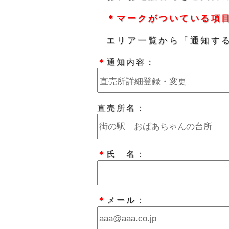
＊マークがついている項
エリア一覧から「通知す
＊
通知内容：
直売所名：
＊
氏 名：
＊
メール：