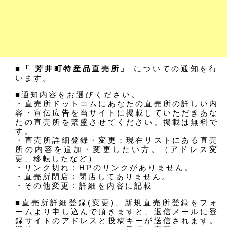
■「 芳井町特産品直売所」
についての通知を行
います。
■通知内容をお選びください。
・直売所ドットコムにあなたの直売所の詳しい内
容・宣伝広告を当サイトに掲載していただきあな
たの直売所を繁盛させてください。掲載は無料で
す。
・直売所詳細登録・変更：現在リストにある直売
所の内容を追加・変更したい方。（アドレス変
更、移転したなど）
・リンク切れ：HPのリンクがありません。
・直売所閉店：閉店してありません。
・その他変更：詳細を内容に記載
■直売所詳細登録(変更)、新規直売所登録をフォ
ームより申し込んで頂きますと、返信メールに登
録サイトのアドレスと投稿キーが送信されます。