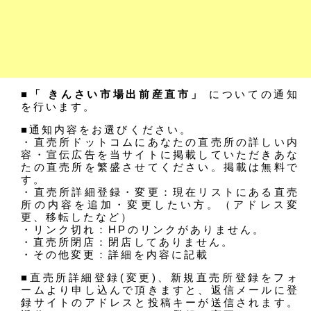
■「 きんさい市場出前産直市」
についての通知
を行います。
■通知内容をお選びください。
・直売所ドットコムにあなたの直売所の詳しい内
容・宣伝広告を当サイトに掲載していただきあな
たの直売所を繁盛させてください。掲載は無料で
す。
・直売所詳細登録・変更：現在リストにある直売
所の内容を追加・変更したい方。（アドレス変
更、移転したなど）
・リンク切れ：HPのリンクがありません。
・直売所閉店：閉店してありません。
・その他変更：詳細を内容に記載
■直売所詳細登録(変更)、新規直売所登録をフォ
ームより申し込んで頂きますと、返信メールに登
録サイトのアドレスと投稿キーが送信されます。