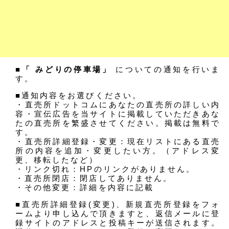
■「 みどりの停車場」
についての通知を行いま
す。
■通知内容をお選びください。
・直売所ドットコムにあなたの直売所の詳しい内
容・宣伝広告を当サイトに掲載していただきあな
たの直売所を繁盛させてください。掲載は無料で
す。
・直売所詳細登録・変更：現在リストにある直売
所の内容を追加・変更したい方。（アドレス変
更、移転したなど）
・リンク切れ：HPのリンクがありません。
・直売所閉店：閉店してありません。
・その他変更：詳細を内容に記載
■直売所詳細登録(変更)、新規直売所登録をフォ
ームより申し込んで頂きますと、返信メールに登
録サイトのアドレスと投稿キーが送信されます。