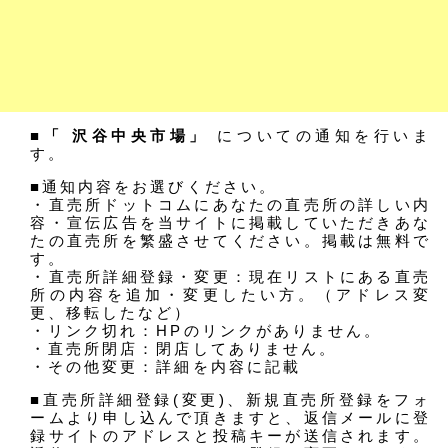
■「 沢谷中央市場」
についての通知を行いま
す。
■通知内容をお選びください。
・直売所ドットコムにあなたの直売所の詳しい内
容・宣伝広告を当サイトに掲載していただきあな
たの直売所を繁盛させてください。掲載は無料で
す。
・直売所詳細登録・変更：現在リストにある直売
所の内容を追加・変更したい方。（アドレス変
更、移転したなど）
・リンク切れ：HPのリンクがありません。
・直売所閉店：閉店してありません。
・その他変更：詳細を内容に記載
■直売所詳細登録(変更)、新規直売所登録をフォ
ームより申し込んで頂きますと、返信メールに登
録サイトのアドレスと投稿キーが送信されます。