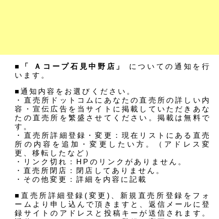
■「 Ａコープ石見中野店」
についての通知を行
います。
■通知内容をお選びください。
・直売所ドットコムにあなたの直売所の詳しい内
容・宣伝広告を当サイトに掲載していただきあな
たの直売所を繁盛させてください。掲載は無料で
す。
・直売所詳細登録・変更：現在リストにある直売
所の内容を追加・変更したい方。（アドレス変
更、移転したなど）
・リンク切れ：HPのリンクがありません。
・直売所閉店：閉店してありません。
・その他変更：詳細を内容に記載
■直売所詳細登録(変更)、新規直売所登録をフォ
ームより申し込んで頂きますと、返信メールに登
録サイトのアドレスと投稿キーが送信されます。