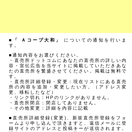
■「 Ａコープ大和」
についての通知を行いま
す。
■通知内容をお選びください。
・直売所ドットコムにあなたの直売所の詳しい内
容・宣伝広告を当サイトに掲載していただきあな
たの直売所を繁盛させてください。掲載は無料で
す。
・直売所詳細登録・変更：現在リストにある直売
所の内容を追加・変更したい方。（アドレス変
更、移転したなど）
・リンク切れ：HPのリンクがありません。
・直売所閉店：閉店してありません。
・その他変更：詳細を内容に記載
■直売所詳細登録(変更)、新規直売所登録をフォ
ームより申し込んで頂きますと、返信メールに登
録サイトのアドレスと投稿キーが送信されます。