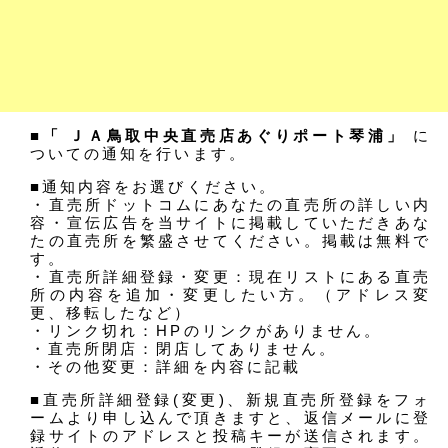
■「 ＪＡ鳥取中央直売店あぐりポート琴浦」
に
ついての通知を行います。
■通知内容をお選びください。
・直売所ドットコムにあなたの直売所の詳しい内
容・宣伝広告を当サイトに掲載していただきあな
たの直売所を繁盛させてください。掲載は無料で
す。
・直売所詳細登録・変更：現在リストにある直売
所の内容を追加・変更したい方。（アドレス変
更、移転したなど）
・リンク切れ：HPのリンクがありません。
・直売所閉店：閉店してありません。
・その他変更：詳細を内容に記載
■直売所詳細登録(変更)、新規直売所登録をフォ
ームより申し込んで頂きますと、返信メールに登
録サイトのアドレスと投稿キーが送信されます。