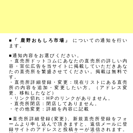
■「 鹿野おもしろ市場」
についての通知を行い
ます。
■通知内容をお選びください。
・直売所ドットコムにあなたの直売所の詳しい内
容・宣伝広告を当サイトに掲載していただきあな
たの直売所を繁盛させてください。掲載は無料で
す。
・直売所詳細登録・変更：現在リストにある直売
所の内容を追加・変更したい方。（アドレス変
更、移転したなど）
・リンク切れ：HPのリンクがありません。
・直売所閉店：閉店してありません。
・その他変更：詳細を内容に記載
■直売所詳細登録(変更)、新規直売所登録をフォ
ームより申し込んで頂きますと、返信メールに登
録サイトのアドレスと投稿キーが送信されます。