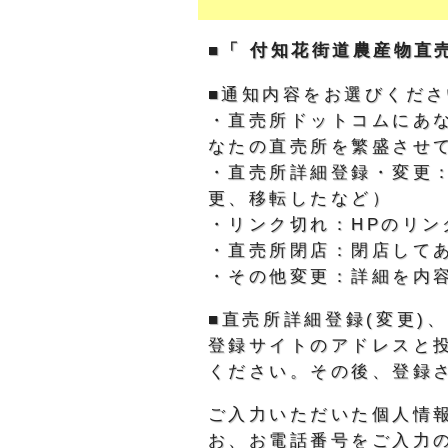
■「 付知花街道農産物直
■通知内容をお選びくださ
・直売所ドットコムにあ
なたの直売所を繁盛させ
・直売所詳細登録・変更
更、移転したなど）
・リンク切れ：HPのリン
・直売所閉店：閉店して
・その他変更：詳細を内
■直売所詳細登録(変更
登録サイトのアドレスと
ください。その後、登録
ご入力いただいた個人情
お、お電話番号をご入力