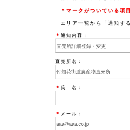
＊マークがついている項
エリア一覧から「通知す
＊
通知内容：
直売所名：
＊
氏 名：
＊
メール：