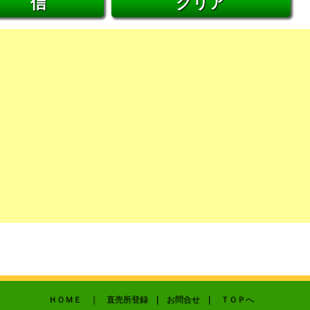
ＨＯＭＥ
｜ 直売所登録 |
お問合せ
|
ＴＯＰへ