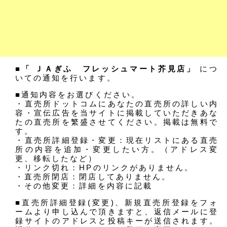
■「 ＪＡぎふ フレッシュマート芥見店」
につ
いての通知を行います。
■通知内容をお選びください。
・直売所ドットコムにあなたの直売所の詳しい内
容・宣伝広告を当サイトに掲載していただきあな
たの直売所を繁盛させてください。掲載は無料で
す。
・直売所詳細登録・変更：現在リストにある直売
所の内容を追加・変更したい方。（アドレス変
更、移転したなど）
・リンク切れ：HPのリンクがありません。
・直売所閉店：閉店してありません。
・その他変更：詳細を内容に記載
■直売所詳細登録(変更)、新規直売所登録をフォ
ームより申し込んで頂きますと、返信メールに登
録サイトのアドレスと投稿キーが送信されます。