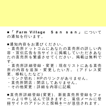
■「 Farm Village Ｓａｎ ｓａｎ」
について
の通知を行います。
■通知内容をお選びください。
・直売所ドットコムにあなたの直売所の詳しい内
容・宣伝広告を当サイトに掲載していただきあな
たの直売所を繁盛させてください。掲載は無料で
す。
・直売所詳細登録・変更：現在リストにある直売
所の内容を追加・変更したい方。（アドレス変
更、移転したなど）
・リンク切れ：HPのリンクがありません。
・直売所閉店：閉店してありません。
・その他変更：詳細を内容に記載
■直売所詳細登録(変更)、新規直売所登録をフォ
ームより申し込んで頂きますと、返信メールに登
録サイトのアドレスと投稿キーが送信されます。