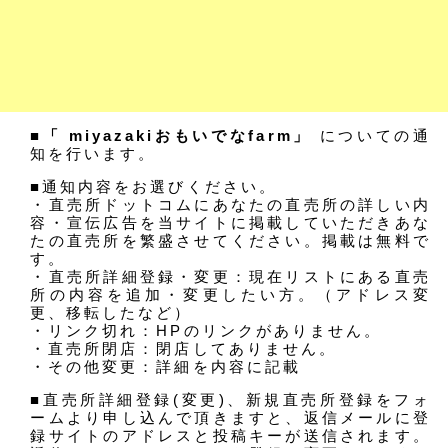
■「 miyazakiおもいでなfarm」
についての通
知を行います。
■通知内容をお選びください。
・直売所ドットコムにあなたの直売所の詳しい内
容・宣伝広告を当サイトに掲載していただきあな
たの直売所を繁盛させてください。掲載は無料で
す。
・直売所詳細登録・変更：現在リストにある直売
所の内容を追加・変更したい方。（アドレス変
更、移転したなど）
・リンク切れ：HPのリンクがありません。
・直売所閉店：閉店してありません。
・その他変更：詳細を内容に記載
■直売所詳細登録(変更)、新規直売所登録をフォ
ームより申し込んで頂きますと、返信メールに登
録サイトのアドレスと投稿キーが送信されます。