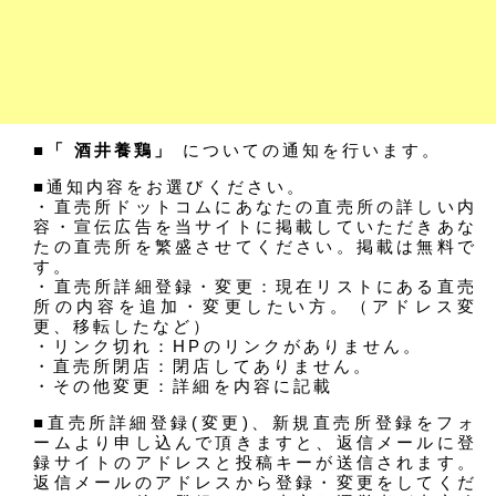
■「 酒井養鶏」
についての通知を行います。
■通知内容をお選びください。
・直売所ドットコムにあなたの直売所の詳しい内
容・宣伝広告を当サイトに掲載していただきあな
たの直売所を繁盛させてください。掲載は無料で
す。
・直売所詳細登録・変更：現在リストにある直売
所の内容を追加・変更したい方。（アドレス変
更、移転したなど）
・リンク切れ：HPのリンクがありません。
・直売所閉店：閉店してありません。
・その他変更：詳細を内容に記載
■直売所詳細登録(変更)、新規直売所登録をフォ
ームより申し込んで頂きますと、返信メールに登
録サイトのアドレスと投稿キーが送信されます。
返信メールのアドレスから登録・変更をしてくだ