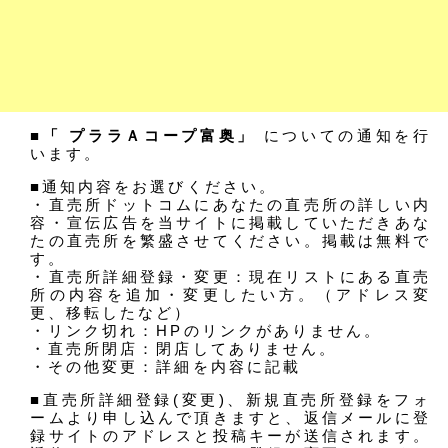
■「 プララＡコープ富奥」
についての通知を行
います。
■通知内容をお選びください。
・直売所ドットコムにあなたの直売所の詳しい内
容・宣伝広告を当サイトに掲載していただきあな
たの直売所を繁盛させてください。掲載は無料で
す。
・直売所詳細登録・変更：現在リストにある直売
所の内容を追加・変更したい方。（アドレス変
更、移転したなど）
・リンク切れ：HPのリンクがありません。
・直売所閉店：閉店してありません。
・その他変更：詳細を内容に記載
■直売所詳細登録(変更)、新規直売所登録をフォ
ームより申し込んで頂きますと、返信メールに登
録サイトのアドレスと投稿キーが送信されます。