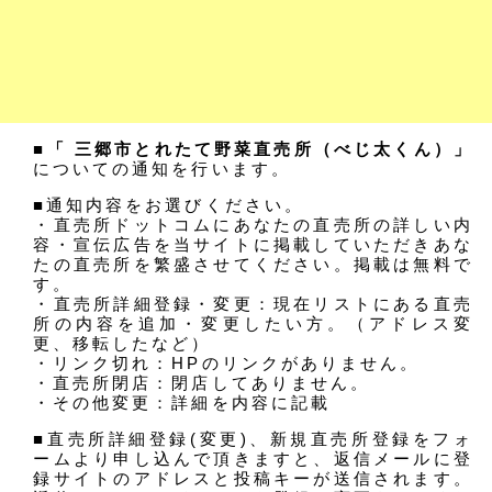
■「 三郷市とれたて野菜直売所（べじ太くん）」
についての通知を行います。
■通知内容をお選びください。
・直売所ドットコムにあなたの直売所の詳しい内
容・宣伝広告を当サイトに掲載していただきあな
たの直売所を繁盛させてください。掲載は無料で
す。
・直売所詳細登録・変更：現在リストにある直売
所の内容を追加・変更したい方。（アドレス変
更、移転したなど）
・リンク切れ：HPのリンクがありません。
・直売所閉店：閉店してありません。
・その他変更：詳細を内容に記載
■直売所詳細登録(変更)、新規直売所登録をフォ
ームより申し込んで頂きますと、返信メールに登
録サイトのアドレスと投稿キーが送信されます。