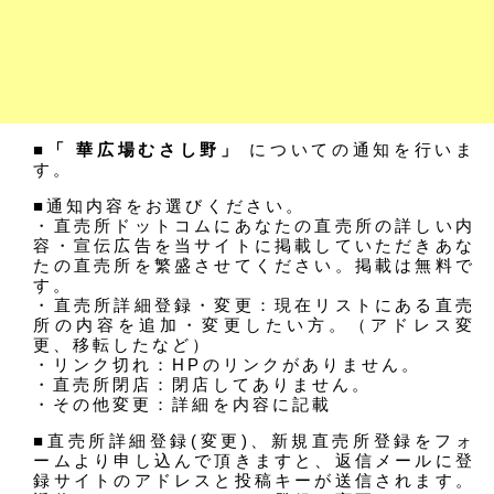
■「 華広場むさし野」
についての通知を行いま
す。
■通知内容をお選びください。
・直売所ドットコムにあなたの直売所の詳しい内
容・宣伝広告を当サイトに掲載していただきあな
たの直売所を繁盛させてください。掲載は無料で
す。
・直売所詳細登録・変更：現在リストにある直売
所の内容を追加・変更したい方。（アドレス変
更、移転したなど）
・リンク切れ：HPのリンクがありません。
・直売所閉店：閉店してありません。
・その他変更：詳細を内容に記載
■直売所詳細登録(変更)、新規直売所登録をフォ
ームより申し込んで頂きますと、返信メールに登
録サイトのアドレスと投稿キーが送信されます。